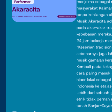
menjelma sebagai na
masyarakat Kaliman
tanpa kehilangan a
Musik Akaracita ad
pada akar-akar tra
kebebasan mereka,
24 jam bekerja me
“Kesenian tradisio
sebenarnya juga la
musik gamalan kera
Kembali pada keka
cara paling masuk a
hiper lokal sebagai
Indonesia ke etalas
Lebih dari sebuah 
etnik tidak pernah 
tanah Banjar-Dayak