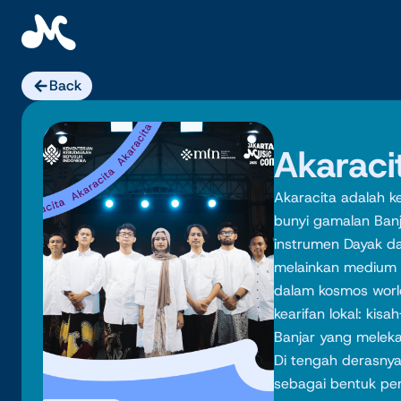
Skip
to
content
Back
Akaraci
Akaracita adalah k
bunyi gamalan Banj
instrumen Dayak d
melainkan medium 
dalam kosmos worl
kearifan lokal: kisa
Banjar yang melek
Di tengah derasnya
sebagai bentuk per