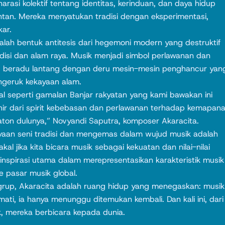
rasi kolektif tentang identitas, kerinduan, dan daya hidup
tan. Mereka menyatukan tradisi dengan eksperimentasi,
kar.
alah bentuk antitesis dari hegemoni modern yang destruktif
disi dan alam raya. Musik menjadi simbol perlawanan dan
 beradu lantang dengan deru mesin-mesin penghancur yan
ngeruk kekayaan alam.
nal seperti gamalan Banjar rakyatan yang kami bawakan ini
hir dari spirit kebebasan dan perlawanan terhadap kemapan
ton dulunya,” Novyandi Saputra, komposer Akaracita.
yaan seni tradisi dan mengemas dalam wujud musik adalah
kal jika kita bicara musik sebagai kekuatan dan nilai-nilai
 inspirasi utama dalam merepresentasikan karakteristik musik
e pasar musik global.
grup, Akaracita adalah ruang hidup yang menegaskan: musik
mati, ia hanya menunggu ditemukan kembali. Dan kali ini, dari
, mereka berbicara kepada dunia.