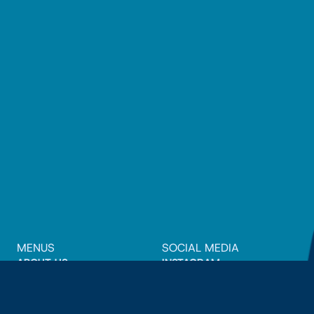
MENUS
SOCIAL MEDIA
ABOUT US
INSTAGRAM
JMC PILLAR
PARTNERSHIP
© 2025 Antara Suara