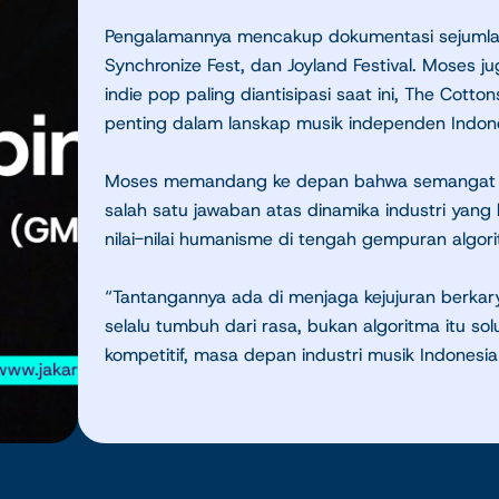
Pengalamannya mencakup dokumentasi sejumlah f
Synchronize Fest, dan Joyland Festival. Moses j
indie pop paling diantisipasi saat ini, The Co
penting dalam lanskap musik independen Indone
Moses memandang ke depan bahwa semangat kol
salah satu jawaban atas dinamika industri yan
nilai-nilai humanisme di tengah gempuran algorit
“Tantangannya ada di menjaga kejujuran berkary
selalu tumbuh dari rasa, bukan algoritma itu sol
kompetitif, masa depan industri musik Indonesi