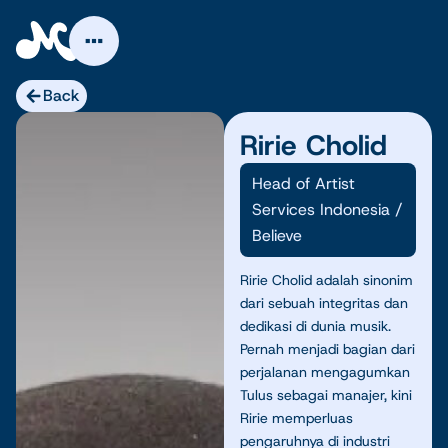
Skip
to
content
Back
Ririe Cholid
Head of Artist
Services Indonesia
/
Believe
Ririe Cholid adalah sinonim
dari sebuah integritas dan
dedikasi di dunia musik.
Pernah menjadi bagian dari
perjalanan mengagumkan
Tulus sebagai manajer, kini
Ririe memperluas
pengaruhnya di industri