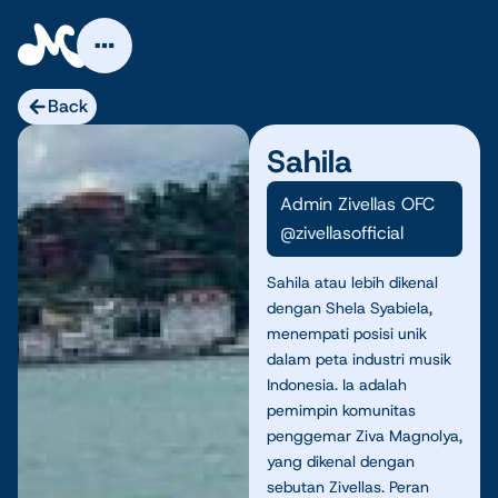
Skip
to
content
Back
Sahila
Admin Zivellas OFC
@zivellasofficial
Sahila atau lebih dikenal
dengan Shela Syabiela,
menempati posisi unik
dalam peta industri musik
Indonesia. Ia adalah
pemimpin komunitas
penggemar Ziva Magnolya,
yang dikenal dengan
sebutan Zivellas. Peran