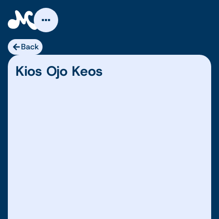
Skip
to
content
Back
Kios Ojo Keos