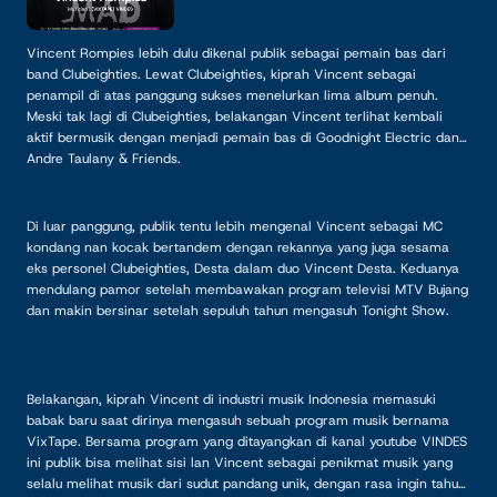
Vincent Rompies lebih dulu dikenal publik sebagai pemain bas dari
band Clubeighties. Lewat Clubeighties, kiprah Vincent sebagai
penampil di atas panggung sukses menelurkan lima album penuh.
Meski tak lagi di Clubeighties, belakangan Vincent terlihat kembali
aktif bermusik dengan menjadi pemain bas di Goodnight Electric dan
Andre Taulany & Friends.
Di luar panggung, publik tentu lebih mengenal Vincent sebagai MC
kondang nan kocak bertandem dengan rekannya yang juga sesama
eks personel Clubeighties, Desta dalam duo Vincent Desta. Keduanya
mendulang pamor setelah membawakan program televisi MTV Bujang
dan makin bersinar setelah sepuluh tahun mengasuh Tonight Show.
Belakangan, kiprah Vincent di industri musik Indonesia memasuki
babak baru saat dirinya mengasuh sebuah program musik bernama
VixTape. Bersama program yang ditayangkan di kanal youtube VINDES
ini publik bisa melihat sisi lan Vincent sebagai penikmat musik yang
selalu melihat musik dari sudut pandang unik, dengan rasa ingin tahu