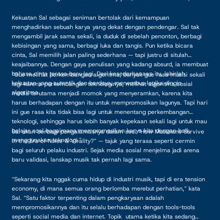
Kekuatan Sal sebagai seniman bertolak dari kemampuan
menghadirkan sebuah karya yang dekat dengan pendengar. Sal tak
mengambil jarak sama sekali, ia duduk di sebelah penonton, berbagi
kebisingan yang sama, berbagi luka dan tangis. Pun ketika bicara
cinta, Sal memilih jalan paling sederhana — tapi justru di situlah
keajaibannya. Dengan gaya penulisan yang kadang absurd, ia membuat
bahasa cinta terasa baru lagi. Dari kesederhanaan itu, lahirlah
“Gue melihat perkembangan algoritma, banyak gue rasa musisi sekali
kekuatan yang autentik dan berdaya, menembus logika dingin
lagi karena perkembangan teknologinya, melihat algoritma sosial
algoritma.
media terutama menjadi momok yang menyeramkan, karena kita
harus berhadapan dengan itu untuk mempromosikan lagunya. Tapi hari
ini gue rasa kita tidak bisa lagi untuk menentang perkembangan
teknologi, sehingga harus lebih banyak kepekaan sekali lagi untuk mau
belajar soal bagaimana mempromosikan karya kita dengan baik
Sal akan berbagi pengalamannya dalam sesi “How Musicians Survive
menggunakan teknologi.”
in the Era of Noise & Virality?” — tajuk yang terasa seperti cermin
bagi seluruh pelaku industri. Sejak media sosial menjelma jadi arena
baru validasi, lanskap musik tak pernah lagi sama.
“Sekarang kita nggak cuma hidup di industri musik, tapi di era tension
economy, di mana semua orang berlomba merebut perhatian,” kata
Sal. “Satu faktor terpenting dalam pengkaryaan adalah
mempromosikannya dan itu selalu berhadapan dengan tools-tools
seperti social media dan internet. Topik utama ketika kita sedang