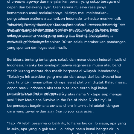
di
creative agency
dan menjalankan peran yang cukup beragam di
depan dan belakang layar. Oleh karena itu saya rasa punya
kemampuan untuk melakukannya. Misinya mau melebarkan
pengetahuan audiens atau netizen Indonesia terhadap musik-musik
yang kurang mendapat panggung. Saya pribadi merasa teman-teman
Tahun ini, Franky mendapat kesempatan untuk kolaborasi bareng
saya yang dari Medan, masih belum tau gitu kalau ada band-band
Vincent Rompies dan Soleh Solihun di sebuah program baru milik
sebagus
quote, unquote
yang sering kita lihat di festival atau
VINDES bernama Vixtape. Di antara dua abang-abangan ini, ia
sidestream
,” kata Franky.
mewakili generasinya kelahiran 90-an selalu memberikan pandangan
yang spontan dan lugas soal musik.
Berbicara tentang tantangan, solusi, dan masa depan industri musik di
Indonesia, Franky berpendapat bahwa regenerasi musisi atau band
masih kurang merata dan masih berpusat di wilayah Jabodetabek,
“Solusinya infrastruktur yang merata dan upaya dari band-band luar
Jakarta untuk menampilkan dirinya lewat platform digital. Kalau masa
depan musik Indonesia aku rasa bisa lebih cerah lagi kalau
pemerintahnya ikut ambil peran.”
Di Jakarta Music Con 2025, Franky atas nama Vixtape siap mengisi
sesi “How Musicians Survive in the Era of Noise & Virality”. Ia
berpendapat bagaimana
survive
di era internet ini adalah dengan
cara yang
genuine
dan
stay true to your character.
“Tapi PR lebih besarnya di balik itu, lo harus tau diri lo siapa, apa yang
lo suka, apa yang lo gak suka. Lo intinya harus kenal banget diri lo