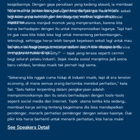
keajaibannya. Dengan gaya penulisan yang kadang absurd, ia membuat
bahasa cinta terasa baru lagi. Dari kesederhanaan itu, lahirlah
“Gue melihat perkembangan algoritma, banyak gue rasa musisi sekali
kekuatan yang autentik dan berdaya, menembus logika dingin
lagi karena perkembangan teknologinya, melihat algoritma sosial
algoritma.
media terutama menjadi momok yang menyeramkan, karena kita
harus berhadapan dengan itu untuk mempromosikan lagunya. Tapi hari
ini gue rasa kita tidak bisa lagi untuk menentang perkembangan
teknologi, sehingga harus lebih banyak kepekaan sekali lagi untuk mau
belajar soal bagaimana mempromosikan karya kita dengan baik
Sal akan berbagi pengalamannya dalam sesi “How Musicians Survive
menggunakan teknologi.”
in the Era of Noise & Virality?” — tajuk yang terasa seperti cermin
bagi seluruh pelaku industri. Sejak media sosial menjelma jadi arena
baru validasi, lanskap musik tak pernah lagi sama.
“Sekarang kita nggak cuma hidup di industri musik, tapi di era tension
economy, di mana semua orang berlomba merebut perhatian,” kata
Sal. “Satu faktor terpenting dalam pengkaryaan adalah
mempromosikannya dan itu selalu berhadapan dengan tools-tools
seperti social media dan internet. Topik utama ketika kita sedang
membuat karya sering tentang bagaimana dia bisa mendapatkan
pendengar, menarik perhatian pendengar dengan seluas-luasnya. Gue
pikir kita harus berhenti untuk menarik perhatian, kita harus mulai
membangun karya yang berarti.”
See Speakers Detail